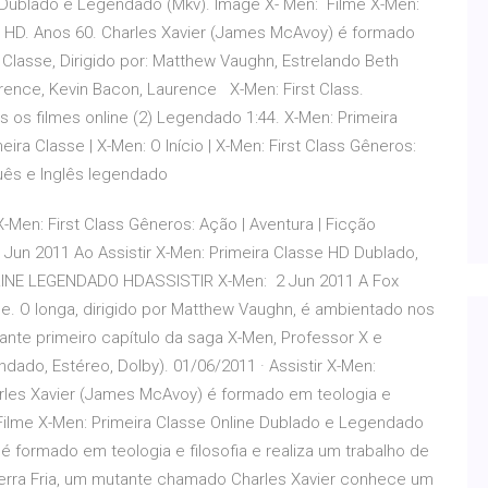
 Dublado e Legendado (Mkv). Image X- Men: Filme X-Men:
 HD. Anos 60. Charles Xavier (James McAvoy) é formado
ra Classe, Dirigido por: Matthew Vaughn, Estrelando Beth
wrence, Kevin Bacon, Laurence X-Men: First Class.
os os filmes online (2) Legendado 1:44. X-Men: Primeira
eira Classe | X-Men: O Início | X-Men: First Class Gêneros:
guês e Inglês legendado
| X-Men: First Class Gêneros: Ação | Aventura | Ficção
1 Jun 2011 Ao Assistir X-Men: Primeira Classe HD Dublado,
NLINE LEGENDADO HDASSISTIR X-Men: 2 Jun 2011 A Fox
sse. O longa, dirigido por Matthew Vaughn, é ambientado nos
ante primeiro capítulo da saga X-Men, Professor X e
ado, Estéreo, Dolby). 01/06/2011 · Assistir X-Men:
arles Xavier (James McAvoy) é formado em teologia e
· Filme X-Men: Primeira Classe Online Dublado e Legendado
 formado em teologia e filosofia e realiza um trabalho de
uerra Fria, um mutante chamado Charles Xavier conhece um