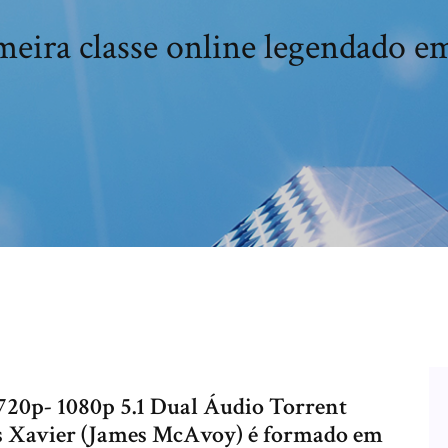
eira classe online legendado e
720p- 1080p 5.1 Dual Áudio Torrent
s Xavier (James McAvoy) é formado em