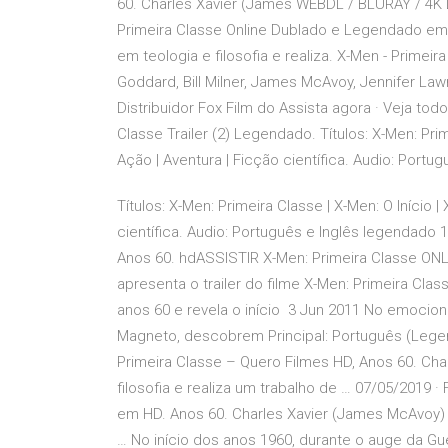
60. Charles Xavier (James WEBDL / BLURAY / 4K
Primeira Classe Online Dublado e Legendado em
em teologia e filosofia e realiza. X-Men - Primei
Goddard, Bill Milner, James McAvoy, Jennifer La
Distribuidor Fox Film do Assista agora · Veja tod
Classe Trailer (2) Legendado. Títulos: X-Men: Prim
Ação | Aventura | Ficção científica. Audio: Portu
Títulos: X-Men: Primeira Classe | X-Men: O Início 
científica. Audio: Português e Inglês legendado 
Anos 60. hdASSISTIR X-Men: Primeira Classe O
apresenta o trailer do filme X-Men: Primeira Cla
anos 60 e revela o início 3 Jun 2011 No emocion
Magneto, descobrem Principal: Português (Legend
Primeira Classe – Quero Filmes HD, Anos 60. Ch
filosofia e realiza um trabalho de … 07/05/2019 
em HD. Anos 60. Charles Xavier (James McAvoy) é
… No início dos anos 1960, durante o auge da G