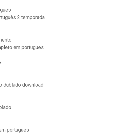
ugues
rtuguês 2 temporada
amento
mpleto em portugues
o
to dublado download
blado
 em portugues