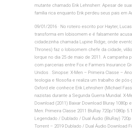
mutante chamado Erik Lehnsherr. Apesar de suas
família rica enquanto Erik perdeu seus pais em 
09/01/2016 · No roteiro escrito por Hayter, Luca
transforma em lobisomem e é falsamente acusad
cidadezinha chamada Lupine Ridge, onde even
Thrones) faz o lobisomem chefe da cidade, vilão 
Iorque no dia 25 de maio de 2011. A campanha p
com parcerias entre Fox e Farmers Insurance Gro
Unidos . Sinopse: X-Men – Primeira Classe – An
teologia e filosofia e realiza um trabalho de pó
Oxford ele conhece Erik Lehnsherr (Michael Fass
nazistas durante a Segunda Guerra Mundial. X-Me
Download (2011) Baixar Download Bluray 1080p e 
Men: Primeira Classe 2011 BluRay 720p/1080p 5.1
Legendado / Dublado / Dual Áudio (BluRay) 720
Torrent – 2019 Dublado / Dual Áudio Download F