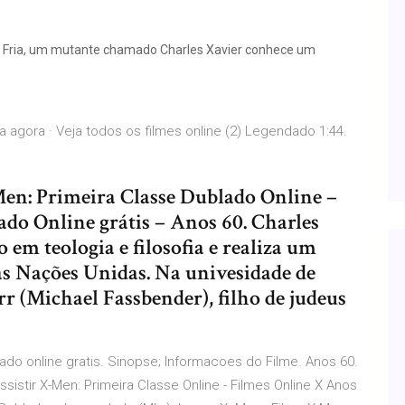
ra Fria, um mutante chamado Charles Xavier conhece um
sta agora · Veja todos os filmes online (2) Legendado 1:44.
-Men: Primeira Classe Dublado Online –
do Online grátis – Anos 60. Charles
m teologia e filosofia e realiza um
às Nações Unidas. Na univesidade de
r (Michael Fassbender), filho de judeus
ado online gratis. Sinopse; Informacoes do Filme. Anos 60.
stir X-Men: Primeira Classe Online - Filmes Online X Anos