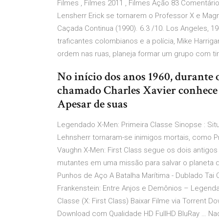
Filmes , Filmes 2011 , Filmes Ação 83 Comentár
Lensherr Erick se tornarem o Professor X e Magn
Caçada Continua (1990). 6.3 /10. Los Angeles, 1
traficantes colombianos e a polícia, Mike Harrig
ordem nas ruas, planeja formar um grupo com ti
No início dos anos 1960, durante
chamado Charles Xavier conhece
Apesar de suas
Legendado X-Men: Primeira Classe Sinopse : Situ
Lehnsherr tornaram-se inimigos mortais, como P
Vaughn X-Men: First Class segue os dois antig
mutantes em uma missão para salvar o planeta d
Punhos de Aço A Batalha Marítima - Dublado Tai
Frankenstein: Entre Anjos e Demônios – Legenda
Classe (X: First Class) Baixar Filme via Torre
Download com Qualidade HD FullHD BluRay … Nad