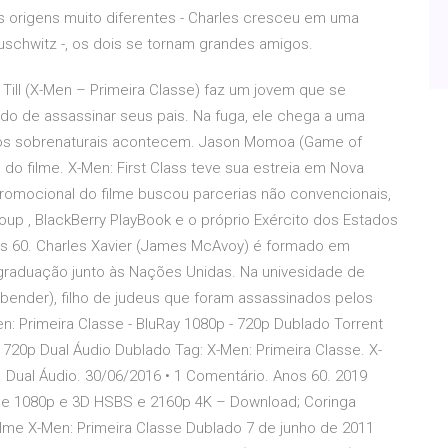
 origens muito diferentes - Charles cresceu em uma
Auschwitz -, os dois se tornam grandes amigos.
s Till (X-Men – Primeira Classe) faz um jovem que se
o de assassinar seus pais. Na fuga, ele chega a uma
tos sobrenaturais acontecem. Jason Momoa (Game of
do filme. X-Men: First Class teve sua estreia em Nova
romocional do filme buscou parcerias não convencionais,
up , BlackBerry PlayBook e o próprio Exército dos Estados
os 60. Charles Xavier (James McAvoy) é formado em
s-graduação junto às Nações Unidas. Na univesidade de
bender), filho de judeus que foram assassinados pelos
n: Primeira Classe - BluRay 1080p - 720p Dublado Torrent
720p Dual Áudio Dublado Tag: X-Men: Primeira Classe. X-
 Dual Áudio. 30/06/2016 • 1 Comentário. Anos 60. 2019
p e 1080p e 3D HSBS e 2160p 4K – Download; Coringa
ilme X-Men: Primeira Classe Dublado 7 de junho de 2011