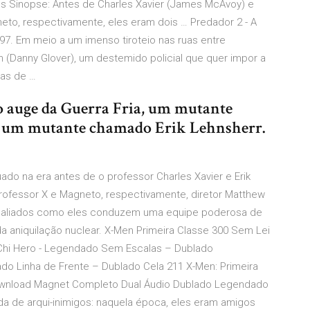
ios Sinopse: Antes de Charles Xavier (James McAvoy) e
eto, respectivamente, eles eram dois … Predador 2 - A
997. Em meio a um imenso tiroteio nas ruas entre
an (Danny Glover), um destemido policial que quer impor a
ras de …
 o auge da Guerra Fria, um mutante
 um mutante chamado Erik Lehnsherr.
ado na era antes de o professor Charles Xavier e Erik
rofessor X e Magneto, respectivamente, diretor Matthew
os aliados como eles conduzem uma equipe poderosa de
a aniquilação nuclear. X-Men Primeira Classe 300 Sem Lei
 Chi Hero - Legendado Sem Escalas – Dublado
do Linha de Frente – Dublado Cela 211 X-Men: Primeira
nt Download Magnet Completo Dual Áudio Dublado Legendado
a de arqui-inimigos: naquela época, eles eram amigos