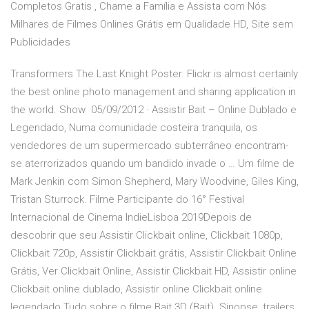
Completos Gratis , Chame a Família e Assista com Nós
Milhares de Filmes Onlines Grátis em Qualidade HD, Site sem
Publicidades
Transformers The Last Knight Poster. Flickr is almost certainly
the best online photo management and sharing application in
the world. Show 05/09/2012 · Assistir Bait – Online Dublado e
Legendado, Numa comunidade costeira tranquila, os
vendedores de um supermercado subterrâneo encontram-
se aterrorizados quando um bandido invade o … Um filme de
Mark Jenkin com Simon Shepherd, Mary Woodvine, Giles King,
Tristan Sturrock. Filme Participante do 16° Festival
Internacional de Cinema IndieLisboa 2019Depois de
descobrir que seu Assistir Clickbait online, Clickbait 1080p,
Clickbait 720p, Assistir Clickbait grátis, Assistir Clickbait Online
Grátis, Ver Clickbait Online, Assistir Clickbait HD, Assistir online
Clickbait online dublado, Assistir online Clickbait online
legendado Tudo sobre o filme Bait 3D (Bait). Sinopse, trailers,